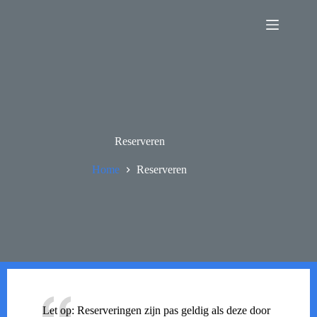
Ga
naar
de
inhoud
Reserveren
Home
Reserveren
Let op: Reserveringen zijn pas geldig als deze door