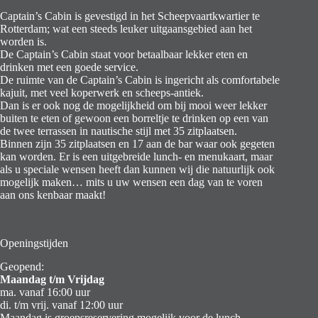
Captain’s Cabin is gevestigd in het Scheepvaartkwartier te
Rotterdam; wat een steeds leuker uitgaansgebied aan het
worden is.
De Captain’s Cabin staat voor betaalbaar lekker eten en
drinken met een goede service.
De ruimte van de Captain’s Cabin is ingericht als comfortabele
kajuit, met veel koperwerk en scheeps-antiek.
Dan is er ook nog de mogelijkheid om bij mooi weer lekker
buiten te eten of gewoon een borreltje te drinken op een van
de twee terrassen in nautische stijl met 35 zitplaatsen.
Binnen zijn 35 zitplaatsen en 17 aan de bar waar ook gegeten
kan worden. Er is een uitgebreide lunch- en menukaart, maar
als u speciale wensen heeft dan kunnen wij die natuurlijk ook
mogelijk maken… mits u uw wensen een dag van te voren
aan ons kenbaar maakt!
Openingstijden
Geopend:
Maandag t/m Vrijdag
ma. vanaf 16:00 uur
di. t/m vrij. vanaf 12:00 uur
Maandag is groepsreservering mogelijk voor de lunch