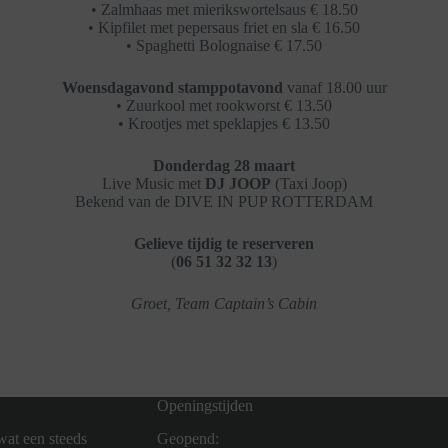
• Zalmhaas met mierikswortelsaus € 18.50
• Kipfilet met pepersaus friet en sla € 16.50
• Spaghetti Bolognaise € 17.50
Woensdagavond stamppotavond
vanaf 18.00 uur
• Zuurkool met rookworst € 13.50
• Krootjes met speklapjes € 13.50
Donderdag 28 maart
Live Music met
DJ JOOP
(Taxi Joop)
Bekend van de DIVE IN PUP ROTTERDAM
Gelieve tijdig te reserveren
(
06 51 32 32 13
)
Groet, Team Captain’s Cabin
Openingstijden
wat een steeds
Geopend: