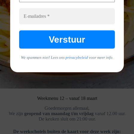
We spammen niet! Lees ons
privacybeleid
voor meer info.
Weekmenu 12 – vanaf 18 maart
Goedemorgen allemaal,
We zijn
geopend van maandag t/m vrijdag
vanaf 12.00 uur.
De keuken sluit om 21:00 uur.
De weekschotels buiten de kaart voor deze week zijn: