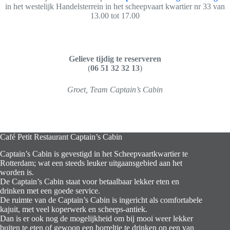
in het westelijk Handelsterrein in het scheepvaart kwartier nr 33 van
13.00 tot 17.00
Gelieve tijdig te reserveren
(
06 51 32 32 13
)
Groet, Team Captain’s Cabin
Café Petit Restaurant Captain’s Cabin
Captain’s Cabin is gevestigd in het Scheepvaartkwartier te
Rotterdam; wat een steeds leuker uitgaansgebied aan het
worden is.
De Captain’s Cabin staat voor betaalbaar lekker eten en
drinken met een goede service.
De ruimte van de Captain’s Cabin is ingericht als comfortabele
kajuit, met veel koperwerk en scheeps-antiek.
Dan is er ook nog de mogelijkheid om bij mooi weer lekker
buiten te eten of gewoon een borreltje te drinken op een van