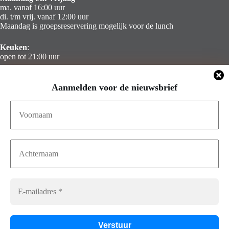
ma. vanaf 16:00 uur
di. t/m vrij. vanaf 12:00 uur
Maandag is groepsreservering mogelijk voor de lunch
Keuken
:
open tot 21:00 uur
Zaterdag & Zondag
Aanmelden voor de nieuwsbrief
Gesloten
Contact Info
Adres:
Telefoon:
Calandstraat 8a
010 – 436 68 49
3016 CB Rotterdam
E-mail:
info@captainscabin.nl
Volg ons op Facebook