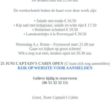
De keuken sluit om 21:00 uur.
De weekschotels buiten de kaart voor deze week zijn:
• Salade met tonijn € 16.50
• Kip saté met ketjapsaus, salade en witte rijst € 17.50
• Holsteiner schnitzel € 19.50
• Lamskoteletjes á la Provençaal € 29.50
Woensdag A.s. Roma – Feyenoord start: 21.00 uur
Gaan we kijken op groot scherm!
Wilt u nog wat eten, keuken open tot 20.30 uur.
25 JUNI CAPTAIN’S CABIN OPEN
(U kunt zich nog aanmelden)
KIJK OP WEBSITE VOOR AANMELDEN
Gelieve tijdig te reserveren
(
06 51 32 32 13
)
Groet, Team Captain’s Cabin