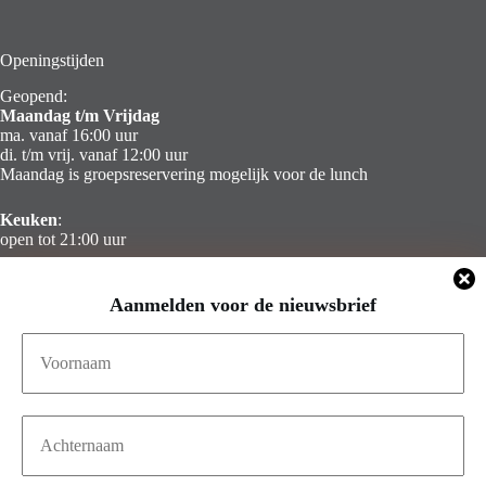
Openingstijden
Geopend:
Maandag t/m Vrijdag
ma. vanaf 16:00 uur
di. t/m vrij. vanaf 12:00 uur
Maandag is groepsreservering mogelijk voor de lunch
Keuken
:
open tot 21:00 uur
Zaterdag & Zondag
Aanmelden voor de nieuwsbrief
Gesloten
Contact Info
Adres:
Telefoon:
Calandstraat 8a
010 – 436 68 49
3016 CB Rotterdam