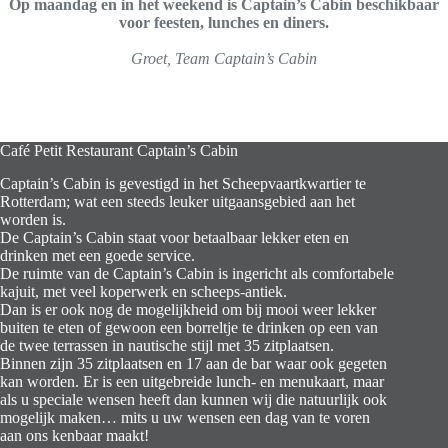
Op maandag en in het weekend is Captain’s Cabin beschikbaar
voor feesten, lunches en diners.
Groet, Team Captain’s Cabin
Café Petit Restaurant Captain’s Cabin
Captain’s Cabin is gevestigd in het Scheepvaartkwartier te
Rotterdam; wat een steeds leuker uitgaansgebied aan het
worden is.
De Captain’s Cabin staat voor betaalbaar lekker eten en
drinken met een goede service.
De ruimte van de Captain’s Cabin is ingericht als comfortabele
kajuit, met veel koperwerk en scheeps-antiek.
Dan is er ook nog de mogelijkheid om bij mooi weer lekker
buiten te eten of gewoon een borreltje te drinken op een van
de twee terrassen in nautische stijl met 35 zitplaatsen.
Binnen zijn 35 zitplaatsen en 17 aan de bar waar ook gegeten
kan worden. Er is een uitgebreide lunch- en menukaart, maar
als u speciale wensen heeft dan kunnen wij die natuurlijk ook
mogelijk maken… mits u uw wensen een dag van te voren
aan ons kenbaar maakt!