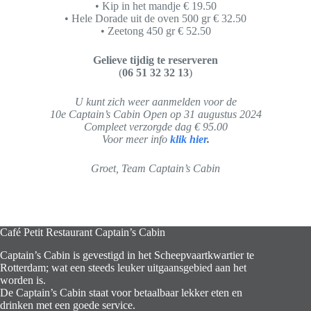
• Kip in het mandje € 19.50
• Hele Dorade uit de oven 500 gr € 32.50
• Zeetong 450 gr € 52.50
Gelieve tijdig te reserveren
(
06 51 32 32 13
)
U kunt zich weer aanmelden voor de
10e Captain’s Cabin Open op 31 augustus 2024
Compleet verzorgde dag € 95.00
Voor meer info
klik hier
.
Groet, Team Captain’s Cabin
Café Petit Restaurant Captain’s Cabin
Captain’s Cabin is gevestigd in het Scheepvaartkwartier te
Rotterdam; wat een steeds leuker uitgaansgebied aan het
worden is.
De Captain’s Cabin staat voor betaalbaar lekker eten en
drinken met een goede service.