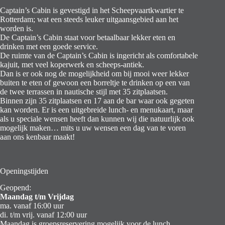
Captain’s Cabin is gevestigd in het Scheepvaartkwartier te
Rotterdam; wat een steeds leuker uitgaansgebied aan het
worden is.
De Captain’s Cabin staat voor betaalbaar lekker eten en
drinken met een goede service.
De ruimte van de Captain’s Cabin is ingericht als comfortabele
kajuit, met veel koperwerk en scheeps-antiek.
Dan is er ook nog de mogelijkheid om bij mooi weer lekker
buiten te eten of gewoon een borreltje te drinken op een van
de twee terrassen in nautische stijl met 35 zitplaatsen.
Binnen zijn 35 zitplaatsen en 17 aan de bar waar ook gegeten
kan worden. Er is een uitgebreide lunch- en menukaart, maar
als u speciale wensen heeft dan kunnen wij die natuurlijk ook
mogelijk maken… mits u uw wensen een dag van te voren
aan ons kenbaar maakt!
Openingstijden
Geopend:
Maandag t/m Vrijdag
ma. vanaf 16:00 uur
di. t/m vrij. vanaf 12:00 uur
Maandag is groepsreservering mogelijk voor de lunch