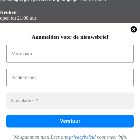
Keuken
:
open tot 21:00 uur
Zaterdag & Zondag
Aanmelden voor de nieuwsbrief
Gesloten
Contact Info
Adres:
Telefoon:
Calandstraat 8a
010 – 436 68 49
3016 CB Rotterdam
E-mail:
info@captainscabin.nl
Volg ons op Facebook
We spammen niet! Lees ons
privacybeleid
voor meer info.