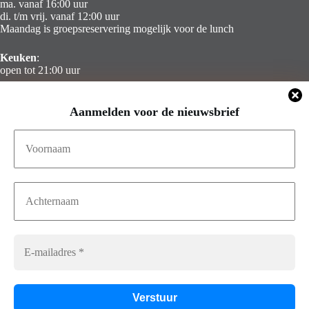
ma. vanaf 16:00 uur
di. t/m vrij. vanaf 12:00 uur
Maandag is groepsreservering mogelijk voor de lunch
Keuken
:
open tot 21:00 uur
Zaterdag & Zondag
Aanmelden voor de nieuwsbrief
Gesloten
Contact Info
Adres:
Telefoon:
Calandstraat 8a
010 – 436 68 49
3016 CB Rotterdam
E-mail:
info@captainscabin.nl
Volg ons op Facebook