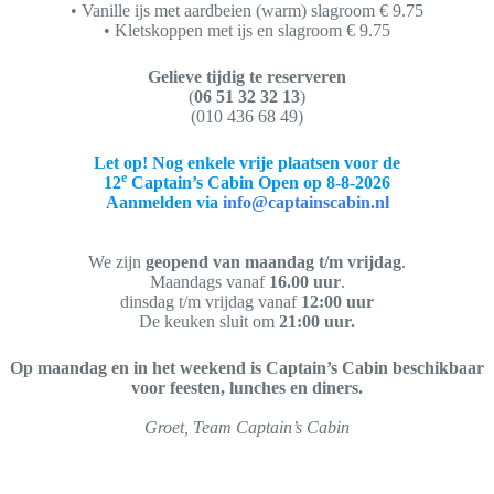
• Vanille ijs met aardbeien (warm) slagroom € 9.75
• Kletskoppen met ijs en slagroom € 9.75
Gelieve tijdig te reserveren
(
06 51 32 32 13
)
(010 436 68 49)
Let op! Nog enkele vrije plaatsen voor de
e
12
Captain’s Cabin Open op 8-8-2026
Aanmelden via
info@captainscabin.nl
We zijn
geopend van maandag t/m vrijdag
.
Maandags vanaf
16.00 uur
.
dinsdag t/m vrijdag vanaf
12:00 uur
De keuken sluit om
21:00 uur.
Op maandag en in het weekend is Captain’s Cabin beschikbaar
voor feesten, lunches en diners.
Groet, Team Captain’s Cabin