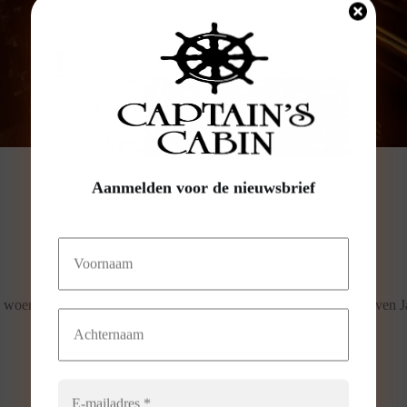
Weekmenu 27 – vanaf 30 juni
Aanmelden voor de nieuwsbrief
Goedemorgen allemaal.
We zijn
geopend van maandag t/m vrijdag
.
Maandags vanaf
16.00 uur
.
dinsdag t/m vrijdag vanaf
12:00 uur
De keuken sluit om
21:00 uur.
 woensdag is ’s avond de keuken open voor snacks i.v.m. Sfeerhaven J
Ronald is ook aanwezig
.