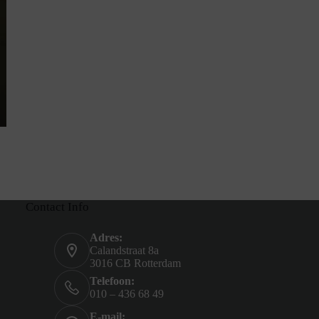
Contact Info
Adres:
Calandstraat 8a
3016 CB Rotterdam
Telefoon:
010 – 436 68 49
E-mail: