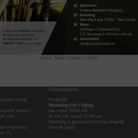
Groet, Team Captain’s Cabin
Openingstijden
wat een steeds
Geopend:
Maandag t/m Vrijdag
n goede service.
ma. vanaf 16:00 uur
met veel
di. t/m vrij. vanaf 12:00 uur
Maandag is groepsreservering mogelijk
eten of gewoon
voor de lunch
met 35