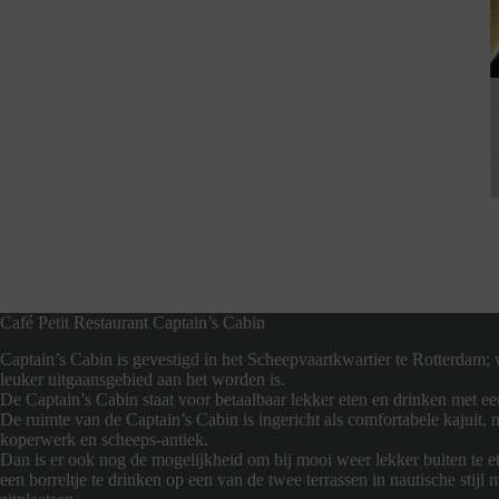
Café Petit Restaurant Captain’s Cabin
Captain’s Cabin is gevestigd in het Scheepvaartkwartier te Rotterdam; 
leuker uitgaansgebied aan het worden is.
De Captain’s Cabin staat voor betaalbaar lekker eten en drinken met ee
De ruimte van de Captain’s Cabin is ingericht als comfortabele kajuit, 
koperwerk en scheeps-antiek.
Dan is er ook nog de mogelijkheid om bij mooi weer lekker buiten te 
een borreltje te drinken op een van de twee terrassen in nautische stijl 