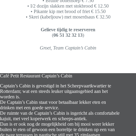
• Bruine bonensoep € 7.50
• I/2 dozijn slakken met stokbrood € 12.50
• Pikante kip met brood of friet € 15.50
• Skrei (kabeljouw) met moserdsaus € 32.50
Gelieve tijdig te reserveren
(
06 51 32 32 13
)
Groet, Team Captain’s Cabin
Café Petit Restaurant Captain’s Cabin
Captain’s Cabin is gevestigd in het Scheepvaartkwartier te
Rotterdam; wat een steeds leuker uitgaansgebied aan het
worden is.
De Captain’s Cabin staat voor betaalbaar lekker eten en
drinken met een goede service.
De ruimte van de Captain’s Cabin is ingericht als comfortabele
kajuit, met veel koperwerk en scheeps-antiek.
Dan is er ook nog de mogelijkheid om bij mooi weer lekker
buiten te eten of gewoon een borreltje te drinken op een van
de twee terrassen in nautische stijl met 35 zitplaatsen.