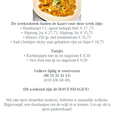
De weekschotels buiten de kaart voor deze week zijn:
• Hamburger CC (goed belegd) friet € 17 ,75
• Sliptong 2st. € 27,75. Sliptong 3st. € 35,75
• Ribeye 250 gr. met kruidenboter € 35,75
• Saté (3stokjes sticky saus gebakken rijst en Atjar € 18,75
Toetjes
• Kletskoppen met ijs en slagroom € 9,50
• Vers fruit met ijs en slagroom € 9,50
Gelieve tijdig te reserveren
(
06 51 32 32 13
)
(010 436 68 49)
Dit weekend zijn de HAVENDAGEN!
.
Wij zijn open (beperkte keuken). Iedereen is natuurlijk welkom.
Bijgevoegd: een doorlaatpas om de wijk in te komen. Let op, dit is
geen parkeerkaart!