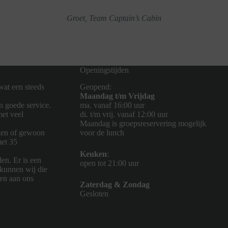
Groet, Team Captain’s Cabin
Openingstijden
wat een steeds
Geopend:
Maandag t/m Vrijdag
n goede service.
ma. vanaf 16:00 uur
met veel
di. t/m vrij. vanaf 12:00 uur
Maandag is groepsreservering mogelijk
eten of gewoon
voor de lunch
met 35
Keuken
:
en. Er is een
open tot 21:00 uur
 kunnen wij die
en aan ons
Zaterdag & Zondag
Gesloten